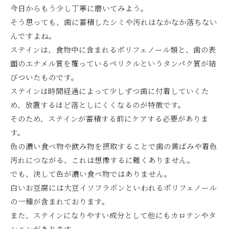
今日からもう少し丁寧に磨いてみよう。
そう思っても、歯に蓄積したシミや汚れはなかなか落ちない
んですよね。
ステインは、食物中に含まれるポリフェノール類と、歯の表
面のエナメル質を覆っているペリクルというタンパク質が結
びついたものです。
ステインは時間経過によって少しずつ歯に付着していくた
め、放置するほど落としにくくなるのが特徴です。
そのため、ステインが蓄積する前にケアする必要がありま
す。
色の濃い食べ物や飲み物を摂取することで歯の黄ばみや着色
汚れにつながる、これは想像するに難くありません。
でも、決して色が濃い食べ物ではありません。
白いお豆腐には大豆イソフラボンといわれるポリフェノール
の一種が含まれております。
また、ステインになりやすい成分として他にもカロテンやタ
ンニンがあります。