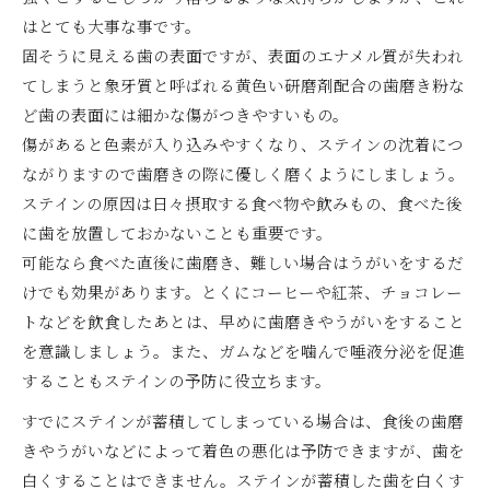
はとても大事な事です。
固そうに見える歯の表面ですが、表面のエナメル質が失われ
てしまうと象牙質と呼ばれる黄色い研磨剤配合の歯磨き粉な
ど歯の表面には細かな傷がつきやすいもの。
傷があると色素が入り込みやすくなり、ステインの沈着につ
ながりますので歯磨きの際に優しく磨くようにしましょう。
ステインの原因は日々摂取する食べ物や飲みもの、食べた後
に歯を放置しておかないことも重要です。
可能なら食べた直後に歯磨き、難しい場合はうがいをするだ
けでも効果があります。とくにコーヒーや紅茶、チョコレー
トなどを飲食したあとは、早めに歯磨きやうがいをすること
を意識しましょう。また、ガムなどを噛んで唾液分泌を促進
することもステインの予防に役立ちます。
すでにステインが蓄積してしまっている場合は、食後の歯磨
きやうがいなどによって着色の悪化は予防できますが、歯を
白くすることはできません。ステインが蓄積した歯を白くす